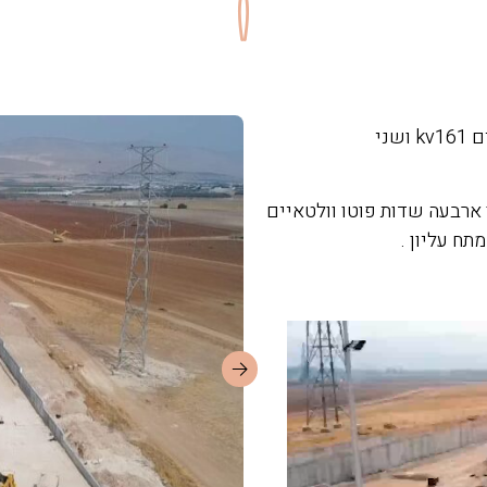
תיאור הפרויקט : ביצוע עבודות התחמ"ש הכוללת שני שדות קווים kv161 ושני
 ארבעה שדות פוטו וולטאיים
ח עליון .