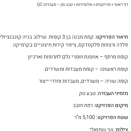
דף ראשי
»
פרויקטים
»
אלומיניום
»
טבע טק – מעבדות QC
תיאור הפרויקט:
קמת מבנה בן 3 קומות. שילוב בניה קונ
פלדה ורצפות פלקסדקס, ציפוי קירות חיצוניים בקרמיקה.
קומת מרתף – אחסנת חומרי גלם לתרופות וארכיון.
קומת ראשונה – קומת מעבדות ומשרדים.
קומה שניה – משרדים, מעבדות וחדרי ייצור.
מזמיני העבודה:
טבע טק
מיקום הפרויקט:
רמת חובב
שטח הפרויקט:
5,100 מ"ר
צילום:
שי שמואלי