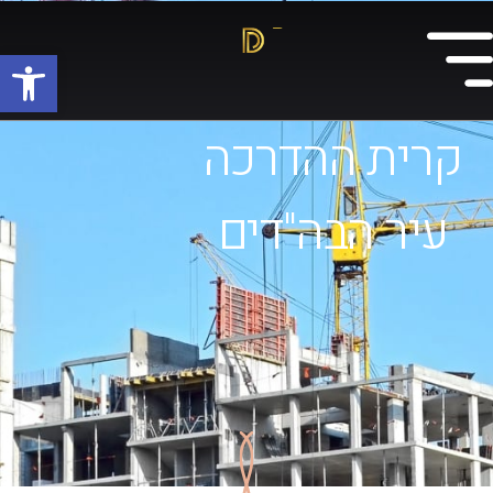
פתח
קרית ההדרכה
עיר הבה"דים