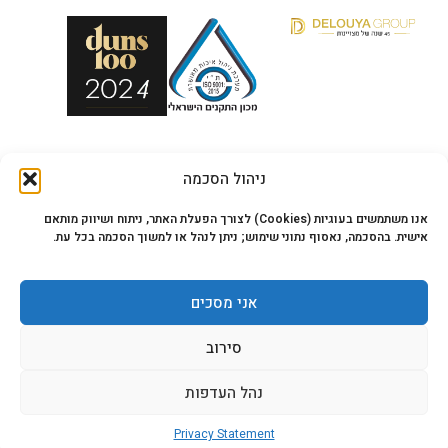
צור קשר
ניהול הסכמה
טלפון:
08-6278860 |
050-7597485
כתובת:
הפועלים 23, עמק שרה, באר שבע
אנו משתמשים בעוגיות (Cookies) לצורך הפעלת האתר, ניתוח ושיווק מותאם
ת.ד:
84872
אישית. בהסכמה, נאסוף נתוני שימוש; ניתן לנהל או למשוך הסכמה בכל עת.
פקס:
08-6450906
אני מסכים
תפריט
סירוב
נהל העדפות
Privacy Statement