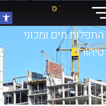
פתח
התפלות מים ומכוני
טיהור