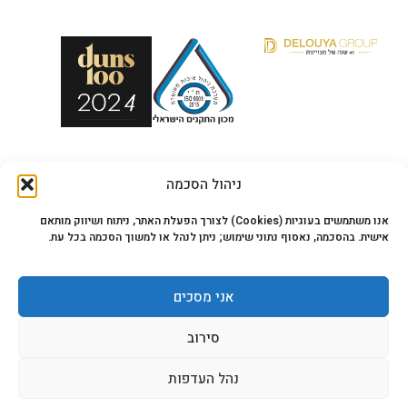
צור קשר
ניהול הסכמה
טלפון:
08-6278860 |
050-7597485
כתובת:
הפועלים 23, עמק שרה, באר שבע
אנו משתמשים בעוגיות (Cookies) לצורך הפעלת האתר, ניתוח ושיווק מותאם
ת.ד:
84872
אישית. בהסכמה, נאסוף נתוני שימוש; ניתן לנהל או למשוך הסכמה בכל עת.
פקס:
08-6450906
אני מסכים
תפריט
סירוב
נהל העדפות