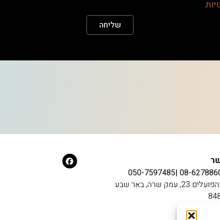
יות
.
שליחה
שר
050-7597485
08-6278860 
הפועלים 23, עמק שרה, באר שבע
84
08-64509