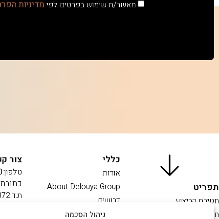
מדיניות הפרט
מאשר/ת שימוש בפרטים לפי
כללי
צור ק
טלפון:
|
אודות
כתובת:
תפריט
About Delouya Group
ת.ד:
872
דרושים
חטיבת הביצוע
פקס:
06
צור קשר
חטיבת המגורים
ניהול הסכמה